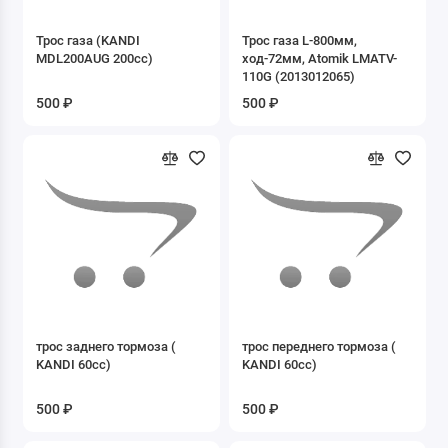
8.02 Камеры
Трос газа (KANDI
Трос газа L-800мм,
MDL200AUG 200cc)
ход-72мм, Atomik LMATV-
9. Зеркала
110G (2013012065)
500 ₽
500 ₽
Б/У запчасти
ДВИГАТЕЛИ
Запасные части к Буксировщикам
Запасные части к двигателю 1P47FMF-G1
Запасные части к двигателю 1P50FMG-2
Запасные части к двигателю 1P50FMG-C
трос заднего тормоза (
трос переднего тормоза (
KANDI 60cc)
KANDI 60cc)
Запасные части к двигателю 1P52FMH-3D
500 ₽
500 ₽
Запасные части к двигателю 2T 1E41QMB
скутер