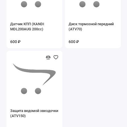
Запасные части на эл.квадроцикл ЕА15
Запасные части на эл.квадроцикл ЕА16
Датчик КПП (KANDI
Диск тормозной передний
MDL200AUG 200cc)
(ATV70)
Запасные части на электровелосипеды
600 ₽
600 ₽
Ключи
Подшипники
Покрышки б/у
Сайлентблоки
Сальники
Фильтры воздушные
Защита ведомой звездочки
(ATV150)
Фильтры масляные