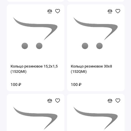
Запасные части на мопеды ALFA, DELTA
Запасные части на мотоцикл YX250GY-C5C
Запасные части на мотоциклы Lifan
Запасные части на Пегас
Запасные части на пит-байки
Кольцо резиновое 15,2х1,5
Кольцо резиновое 30х8
Запасные части на разные мопеды
(152QMI)
(152QMI)
Запасные части на разные мотоциклы
100 ₽
100 ₽
Запасные части на скутеры и скутеретты
Запасные части на снегоскутер LMSS-2014
49cc
Запасные части на Трицикл