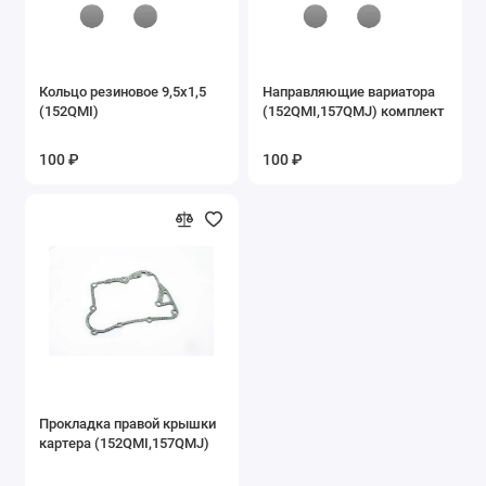
Запасные части на эл.квадроцикл ЕА15
Запасные части на эл.квадроцикл ЕА16
Кольцо резиновое 9,5х1,5
Направляющие вариатора
(152QMI)
(152QMI,157QMJ) комплект
Запасные части на электровелосипеды
100 ₽
100 ₽
Ключи
Подшипники
Покрышки б/у
Сайлентблоки
Сальники
Фильтры воздушные
Прокладка правой крышки
картера (152QMI,157QMJ)
Фильтры масляные