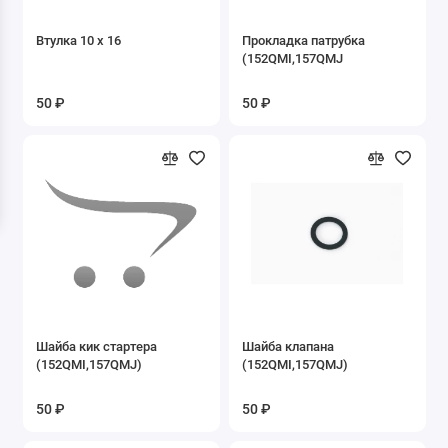
8.02 Камеры
Втулка 10 х 16
Прокладка патрубка
(152QMI,157QMJ
9. Зеркала
50 ₽
50 ₽
Б/У запчасти
ДВИГАТЕЛИ
Запасные части к Буксировщикам
Запасные части к двигателю 1P47FMF-G1
Запасные части к двигателю 1P50FMG-2
Запасные части к двигателю 1P50FMG-C
Шайба кик стартера
Шайба клапана
(152QMI,157QMJ)
(152QMI,157QMJ)
Запасные части к двигателю 1P52FMH-3D
50 ₽
50 ₽
Запасные части к двигателю 2T 1E41QMB
скутер