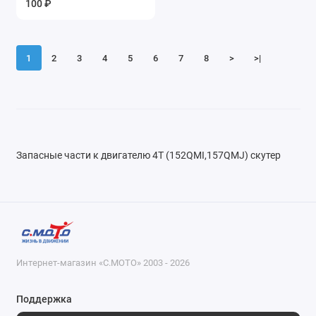
100 ₽
Показать все
1
2
3
4
5
6
7
8
>
>|
Запасные части к двигателю 4Т (152QMI,157QMJ) скутер
Интернет-магазин «С.МОТО» 2003 - 2026
Поддержка