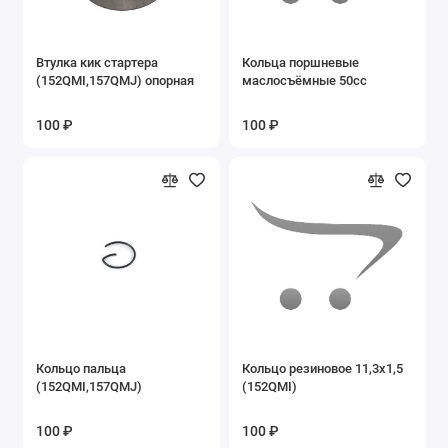
Запасные части на Suzuki
Втулка кик стартера
Кольца поршневые
(152QMI,157QMJ) опорная
маслосъёмные 50cc
Запасные части на беговелы
100 ₽
100 ₽
Запасные части на бензовелосипеды
Запасные части на велосипеды
Запасные части на двигатель 2V49FMM
Запасные части на квадроциклы
Запасные части на миниквадроцикл
безниновый XW-A
Запасные части на минимото
Кольцо пальца
Кольцо резиновое 11,3х1,5
KXD701A,708А,008А
(152QMI,157QMJ)
(152QMI)
Запасные части на мопед Stingray, Nordwing
100 ₽
100 ₽