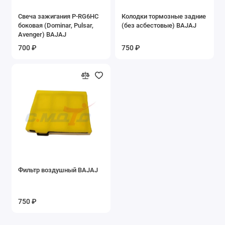
Запасные части на эл.квадроцикл ЕА15
Свеча зажигания P-RG6HC
Колодки тормозные задние
боковая (Dominar, Pulsar,
(без асбестовые) BAJAJ
Avenger) BAJAJ
Запасные части на эл.квадроцикл ЕА16
700 ₽
750 ₽
Запасные части на электровелосипеды
Ключи
Подшипники
Покрышки б/у
Сайлентблоки
Фильтр воздушный BAJAJ
Сальники
Фильтры воздушные
750 ₽
Фильтры масляные