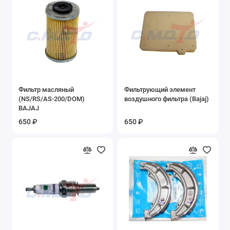
Запасные части на мопеды ALFA, DELTA
Запасные части на мотоцикл YX250GY-C5C
Запасные части на мотоциклы Lifan
Запасные части на Пегас
Фильтр масляный
Фильтрующий элемент
Запасные части на пит-байки
(NS/RS/AS-200/DOM)
воздушного фильтра (Bajaj)
BAJAJ
650 ₽
650 ₽
Запасные части на разные мопеды
Запасные части на разные мотоциклы
Запасные части на скутеры и скутеретты
Запасные части на снегоскутер LMSS-2014
49cc
Запасные части на Трицикл