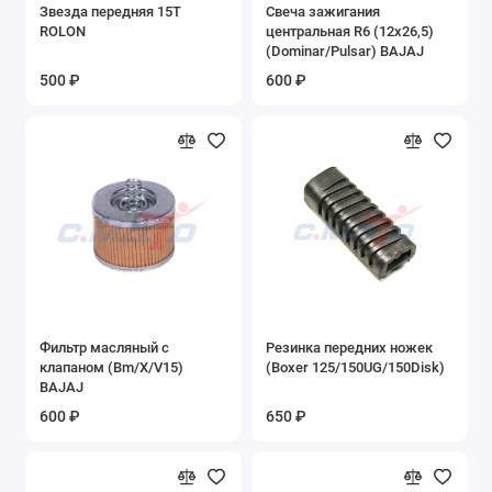
Звезда передняя 15Т
Свеча зажигания
ROLON
центральная R6 (12х26,5)
Запасные части на Suzuki
(Dominar/Pulsar) BAJAJ
500 ₽
600 ₽
Запасные части на беговелы
Запасные части на бензовелосипеды
Запасные части на велосипеды
Запасные части на двигатель 2V49FMM
Запасные части на квадроциклы
Запасные части на миниквадроцикл
Фильтр масляный с
Резинка передних ножек
безниновый XW-A
клапаном (Bm/X/V15)
(Boxer 125/150UG/150Disk)
BAJAJ
Запасные части на минимото
KXD701A,708А,008А
600 ₽
650 ₽
Запасные части на мопед Stingray, Nordwing