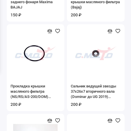
заднего фонаря Maxima
крышки масляного фильтра
8.02 Камеры
BAJAJ
(Bajaj)
150 ₽
200 ₽
9. Зеркала
Б/У запчасти
ДВИГАТЕЛИ
Запасные части к Буксировщикам
Запасные части к двигателю 1P47FMF-G1
Запасные части к двигателю 1P50FMG-2
Прокладка крышки
Сальник ведущей звезды
масляного фильтра
37х26х7 вторичного вала
(NS/RS/AS-200/DOM)
(Dominar до UG 2019)
Запасные части к двигателю 1P50FMG-C
BAJAJ
BAJAJ
200 ₽
200 ₽
Запасные части к двигателю 1P52FMH-3D
Запасные части к двигателю 2T 1E41QMB
скутер