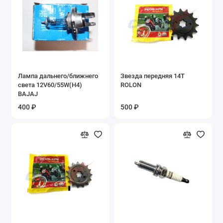
Запасные части к двигателю 4T 139FMB
(Alfa, Delta)
Запасные части к двигателю 4Т
(152QMI,157QMJ) скутер
Запасные части к двигателю 4Т 139QMB
Лампа дальнего/ближнего
Звезда передняя 14Т
скутер
света 12V60/55W(H4)
ROLON
BAJAJ
Запасные части к двигателю 4Т 158QMJ
скутер
400 ₽
500 ₽
Запасные части к детским электромобилям
Запасные части к самокатам
Запасные части к снегоходам Snowmax,
Snowfox
Запасные части к электросамокатам
Запасные части на Bajaj