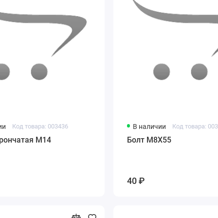
ии
Код товара: 003436
В наличии
Код товара: 00
орончатая М14
Болт М8Х55
40 ₽