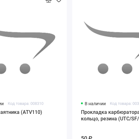
ии
Код товара: 008310
В наличии
Код товара: 00
аятника (ATV110)
Прокладка карбюратора
кольцо, резина (UTC/SF/
50 ₽