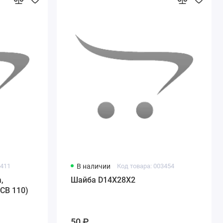
3411
В наличии
Код товара: 003454
,
Шайба D14X28X2
CB 110)
50 ₽