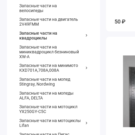
Запасные части на
велосипеды
Запасные части на двигатель
50 ₽
2V49FMM
Запасные части на
квадроциклы
Запасные части на
миниквадроцикл безниновый
XW-A
Запасные части на минимото
KXD701A,708А,008А
Запасные части на мопед
Stingray, Nordwing
Запасные части на мопеды
ALFA, DELTA
Запасные части на мотоцикл
YX250GY-C5C
Запасные части на мотоциклы
Lifan
Запасные части на Пегас