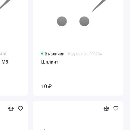
3418
В наличии
Код товара: 003384
я М8
Шплинт
10 ₽