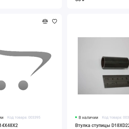
ии
Код товара: 003395
В наличии
Код товара: 00
14X48X2
Втулка ступицы D18XD2