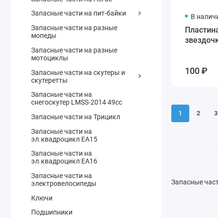
Запасные части на пит-байки
В налич
Запасные части на разные
Пластин
мопеды
звездочк
Запасные части на разные
мотоциклы
100 ₽
Запасные части на скутеры и
скутеретты
Запасные части на
снегоскутер LMSS-2014 49cc
1
2
3
Запасные части на Трицикл
Запасные части на
эл.квадроцикл ЕА15
Запасные части на
эл.квадроцикл ЕА16
Запасные части на
Запасные час
электровелосипеды
Ключи
Подшипники