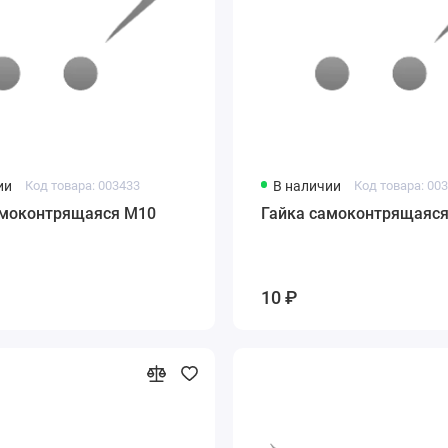
ии
Код товара: 003433
В наличии
Код товара: 00
амоконтрящаяся М10
Гайка самоконтрящаяс
10 ₽