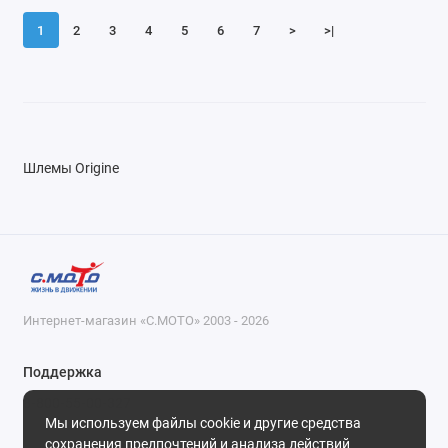
1
2
3
4
5
6
7
>
>|
Шлемы Origine
Интернет-магазин «С.МОТО» 2003 - 2026
Поддержка
8-800-55-00-327
Мы используем файлы cookie и другие средства
Будни, с 09-30 до 18-30
сохранения предпочтений и анализа действий