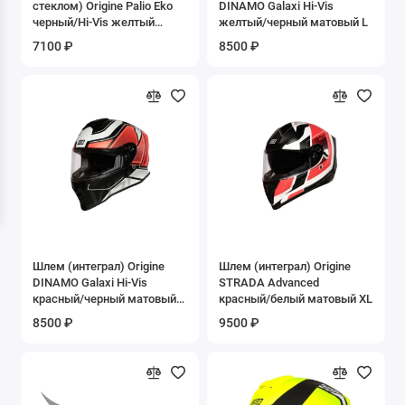
стеклом) Origine Palio Eko
DINAMO Galaxi Hi-Vis
Очки
черный/Hi-Vis желтый
желтый/черный матовый L
матовый М
7100 ₽
8500 ₽
Перчатки
Присадки
ПРИЦЕПЫ
Прочие аксессуары
Чехлы на технику
Шлемы
Шлем (интеграл) Origine
Шлем (интеграл) Origine
DINAMO Galaxi Hi-Vis
STRADA Advanced
красный/черный матовый
красный/белый матовый XL
Экипировка
XL
8500 ₽
9500 ₽
Показать все