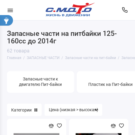
Запасные части на питбайки 125-
1.01 Электрооборудование
160сс до 2014г
1.02 Оптика
62 товара
Главная
ЗАПАСНЫЕ ЧАСТИ
Запасные части на пит-байки
Запасны
3. Цепи & Звёзды
4. Колодки тормозные
Запасные части к
двигателю Пит-байки
Пластик на Пит-байки
5. Ремни вариатора
6. Амортизаторы
Категории
7. Тросы
8.01 Диски колёсные