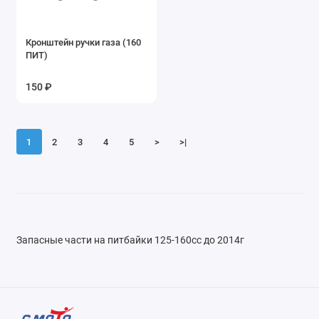
Показать все
Кронштейн ручки газа (160
ПИТ)
150 ₽
1
2
3
4
5
>
>|
Запасные части на питбайки 125-160сс до 2014г