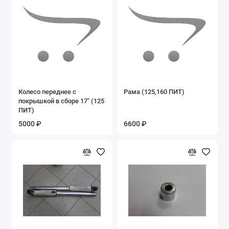
Запасные части на Suzuki
Запасные части на беговелы
Запасные части на бензовелосипеды
Запасные части на велосипеды
Колесо переднее с
Рама (125,160 ПИТ)
покрышкой в сборе 17" (125
ПИТ)
Запасные части на двигатель 2V49FMM
5000 ₽
6600 ₽
Запасные части на квадроциклы
Запасные части на миниквадроцикл
безниновый XW-A
Запасные части на минимото
KXD701A,708А,008А
Запасные части на мопед Stingray, Nordwing