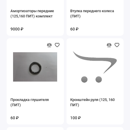
Запасные части на мопеды ALFA, DELTA
Амортизаторы передние
Втулка переднего колеса
(125,160 ПИТ) комплект
(ПИТ)
Запасные части на мотоцикл YX250GY-C5C
9000 ₽
60 ₽
Запасные части на мотоциклы Lifan
Запасные части на Пегас
Запасные части на пит-байки
Запасные части на разные мопеды
Запасные части на разные мотоциклы
Запасные части на скутеры и скутеретты
Прокладка глушителя
Кронштейн руля (125, 160
(ПИТ)
ПИТ)
Запасные части на снегоскутер LMSS-2014
49cc
60 ₽
100 ₽
Запасные части на Трицикл