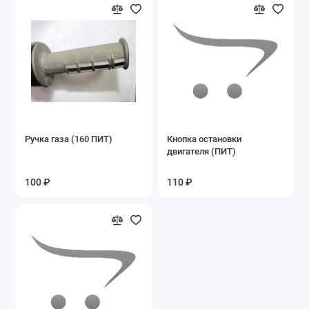
Запасные части на эл.квадроцикл ЕА15
Запасные части на эл.квадроцикл ЕА16
Запасные части на электровелосипеды
Ключи
Ручка газа (160 ПИТ)
Кнопка остановки
Подшипники
двигателя (ПИТ)
Покрышки б/у
100 ₽
110 ₽
Сайлентблоки
Сальники
Фильтры воздушные
Фильтры масляные