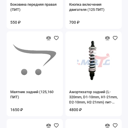
Боковина передняя правая
Кнопка включения
Запасные части к двигателю 4T 139FMB
(ПИТ)
двигателя (125 ПИТ)
(Alfa, Delta)
550 ₽
700 ₽
Запасные части к двигателю 4Т
(152QMI,157QMJ) скутер
Запасные части к двигателю 4Т 139QMB
скутер
Запасные части к двигателю 4Т 158QMJ
скутер
Запасные части к детским электромобилям
Запасные части к самокатам
Маятник задний (125,160
Амортизатор задний (L-
Запасные части к снегоходам Snowmax,
ПИТ)
320mm, D1-10mm, H1-21mm,
Snowfox
D2-10mm, H2-21mm) пит-
байк
1650 ₽
4800 ₽
Запасные части к электросамокатам
Запасные части на Bajaj