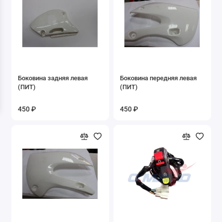
8.02 Камеры
9. Зеркала
Б/У запчасти
ДВИГАТЕЛИ
Боковина задняя левая
Боковина передняя левая
(ПИТ)
(ПИТ)
Запасные части к Буксировщикам
450 ₽
450 ₽
Запасные части к двигателю 1P47FMF-G1
Запасные части к двигателю 1P50FMG-2
Запасные части к двигателю 1P50FMG-C
Запасные части к двигателю 1P52FMH-3D
Запасные части к двигателю 2T 1E41QMB
скутер