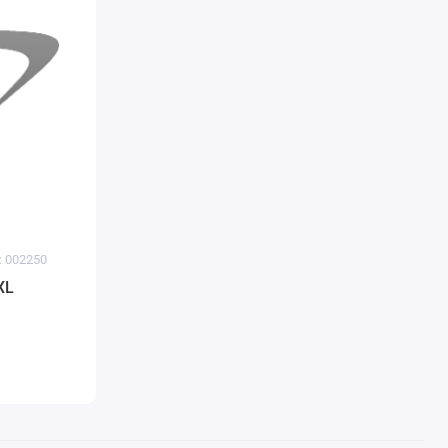
: 002250
ХL