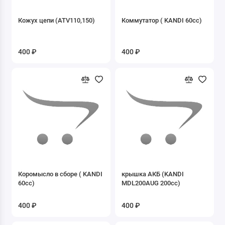
8.02 Камеры
Кожух цепи (ATV110,150)
Коммутатор ( KANDI 60cc)
9. Зеркала
400 ₽
400 ₽
Б/У запчасти
ДВИГАТЕЛИ
Запасные части к Буксировщикам
Запасные части к двигателю 1P47FMF-G1
Запасные части к двигателю 1P50FMG-2
Запасные части к двигателю 1P50FMG-C
Коромысло в сборе ( KANDI
крышка АКБ (KANDI
60cc)
MDL200AUG 200cc)
Запасные части к двигателю 1P52FMH-3D
400 ₽
400 ₽
Запасные части к двигателю 2T 1E41QMB
скутер