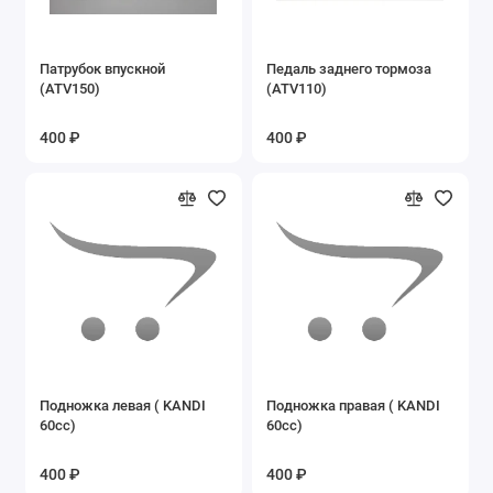
Запасные части на Suzuki
Патрубок впускной
Педаль заднего тормоза
(ATV150)
(ATV110)
Запасные части на беговелы
400 ₽
400 ₽
Запасные части на бензовелосипеды
Запасные части на велосипеды
Запасные части на двигатель 2V49FMM
Запасные части на квадроциклы
Запасные части на миниквадроцикл
безниновый XW-A
Запасные части на минимото
Подножка левая ( KANDI
Подножка правая ( KANDI
KXD701A,708А,008А
60cc)
60cc)
Запасные части на мопед Stingray, Nordwing
400 ₽
400 ₽