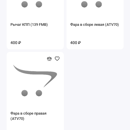
Запасные части на эл.квадроцикл ЕА15
Запасные части на эл.квадроцикл ЕА16
Рычаг КПП (139 FMB)
Фара в сборе левая (ATV70)
Запасные части на электровелосипеды
400 ₽
400 ₽
Ключи
Подшипники
Покрышки б/у
Сайлентблоки
Сальники
Фильтры воздушные
Фара в сборе правая
(ATV70)
Фильтры масляные