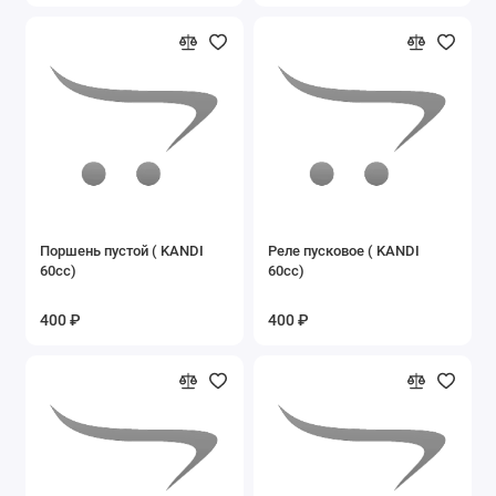
Запасные части на мопеды ALFA, DELTA
Запасные части на мотоцикл YX250GY-C5C
Запасные части на мотоциклы Lifan
Запасные части на Пегас
Запасные части на пит-байки
Поршень пустой ( KANDI
Реле пусковое ( KANDI
Запасные части на разные мопеды
60cc)
60cc)
Запасные части на разные мотоциклы
400 ₽
400 ₽
Запасные части на скутеры и скутеретты
Запасные части на снегоскутер LMSS-2014
49cc
Запасные части на Трицикл