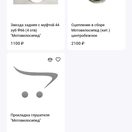
Запасные части на эл.квадроцикл ЕА15
Запасные части на эл.квадроцикл ЕА16
Звезда задняя с муфтой 44
Сцепление в сборе
зуб Ф66 (4 отв)
Мотовелосипед (кит.)
Запасные части на электровелосипеды
"Мотовелосипед"
центробежное
1100 ₽
2100 ₽
Ключи
Подшипники
Покрышки б/у
Сайлентблоки
Сальники
Фильтры воздушные
Прокладка глушителя
"Мотовелосипед"
Фильтры масляные