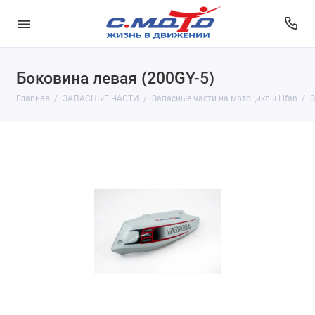
Боковина левая (200GY-5)
Главная
ЗАПАСНЫЕ ЧАСТИ
Запасные части на мотоциклы Lifan
З