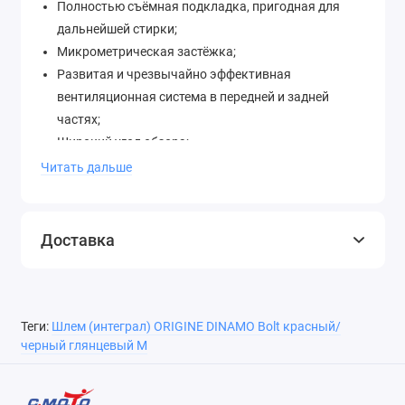
Полностью съёмная подкладка, пригодная для
дальнейшей стирки;
Микрометрическая застёжка;
Развитая и чрезвычайно эффективная
вентиляционная система в передней и задней
частях;
Широкий угол обзора;
Размерный ряд от XS до XL;
Читать дальше
Стекло устойчиво к царапинам и имеет
солнцезащитное покрытие;
Сертификация согласно требованиям
Доставка
европейского стандарта ЕCE 22.05;
Вес: 1520 гр. +/- 50 гр.
Купить
шлем ORIGINE
можно в интернет-магазине
с
Теги:
Шлем (интеграл) ORIGINE DINAMO Bolt красный/
доставкой
или в наших
розничных магазинах
черный глянцевый M