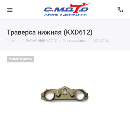
Траверса нижняя (KXD612)
Главная
ЗАПАСНЫЕ ЧАСТИ
Траверса нижняя (KXD612)
Успей купить