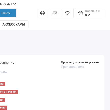
55-00-327
Корзина
0
Найти
0 ₽
АКСЕССУАРЫ
Производитель не указан
сравнение
Производитель
05704
чии
ет в наличии
чии
ичии