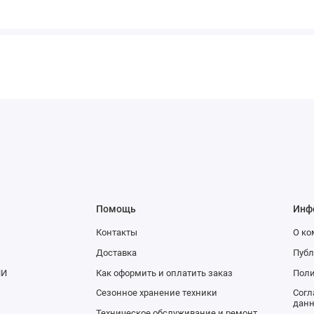
Помощь
Инф
Контакты
О к
Доставка
Публ
НИ
Как оформить и оплатить заказ
Поли
Сезонное хранение техники
Согл
дан
Техническое обслуживание и ремонт