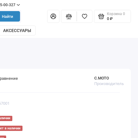
55-00-327
Корзина
0
Найти
0 ₽
АКСЕССУАРЫ
С.МОТО
сравнение
Производитель
67001
аличии
ет в наличии