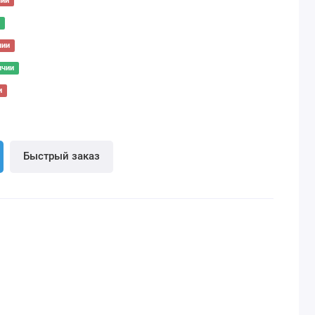
чии
чии
ичии
и
Быстрый заказ