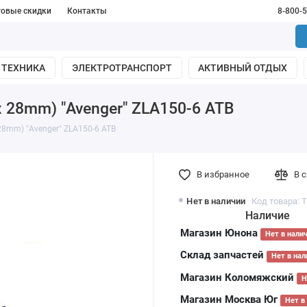
товые скидки
Контакты
8-800-
 ТЕХНИКА
ЭЛЕКТРОТРАНСПОРТ
АКТИВНЫЙ ОТДЫХ
x 28mm) "Avenger" ZLA150-6 АТВ
28mm) "Avenger" ZLA150-6 АТВ
В избранное
В 
Нет в наличии
Код товара: 
Наличие
Магазин Юнона
Нет в нали
Склад запчастей
Нет в нал
Магазин Коломяжский
Н
Магазин Москва Юг
Нет в