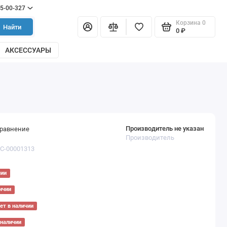
55-00-327
Корзина
0
Найти
0 ₽
АКСЕССУАРЫ
Производитель не указан
сравнение
Производитель
ТС-00001313
чии
ичии
ет в наличии
 наличии