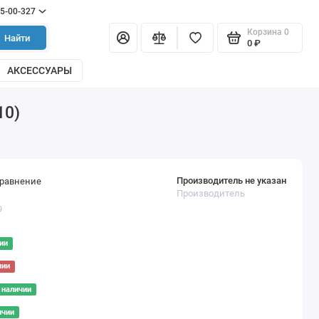
55-00-327
Корзина
0
Найти
0 ₽
АКСЕССУАРЫ
10)
Производитель не указан
сравнение
Производитель
9
ии
чии
 наличии
ичии