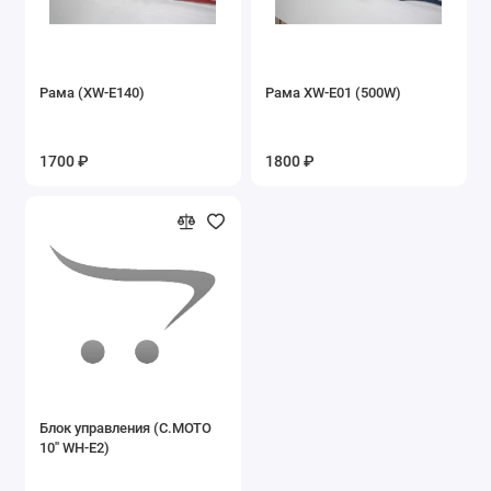
Запасные части на эл.квадроцикл ЕА15
Запасные части на эл.квадроцикл ЕА16
Рама (XW-E140)
Рама XW-E01 (500W)
Запасные части на электровелосипеды
1700 ₽
1800 ₽
Ключи
Подшипники
Покрышки б/у
Сайлентблоки
Сальники
Фильтры воздушные
Блок управления (С.МОТО
10'' WH-E2)
Фильтры масляные