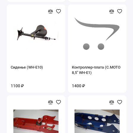
Запасные части на мопеды ALFA, DELTA
Запасные части на мотоцикл YX250GY-C5C
Запасные части на мотоциклы Lifan
Запасные части на Пегас
Запасные части на пит-байки
Сиденье (WH-E10)
Контроллер-плата (С.МОТО
Запасные части на разные мопеды
8,5'' WH-E1)
Запасные части на разные мотоциклы
1100 ₽
1400 ₽
Запасные части на скутеры и скутеретты
Запасные части на снегоскутер LMSS-2014
49cc
Запасные части на Трицикл