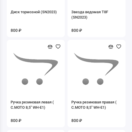
8.02 Камеры
Диск тормозной (SN2023)
Звезда ведомая T8F
(SN2023)
9. Зеркала
800 ₽
800 ₽
Б/У запчасти
ДВИГАТЕЛИ
Запасные части к Буксировщикам
Запасные части к двигателю 1P47FMF-G1
Запасные части к двигателю 1P50FMG-2
Запасные части к двигателю 1P50FMG-C
Ручка резиновая левая (
Ручка резиновая правая (
С.МОТО 8,5'' WH-E1)
С.МОТО 8,5'' WH-E1)
Запасные части к двигателю 1P52FMH-3D
800 ₽
800 ₽
Запасные части к двигателю 2T 1E41QMB
скутер