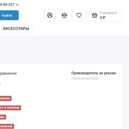
55-00-327
Корзина
0
Найти
0 ₽
АКСЕССУАРЫ
Производитель не указан
сравнение
Производитель
3
аличии
ет в наличии
чии
 наличии