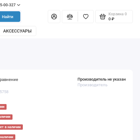
55-00-327
Корзина
0
Найти
0 ₽
АКСЕССУАРЫ
Производитель не указан
сравнение
Производитель
05758
чии
аличии
ет в наличии
 наличии