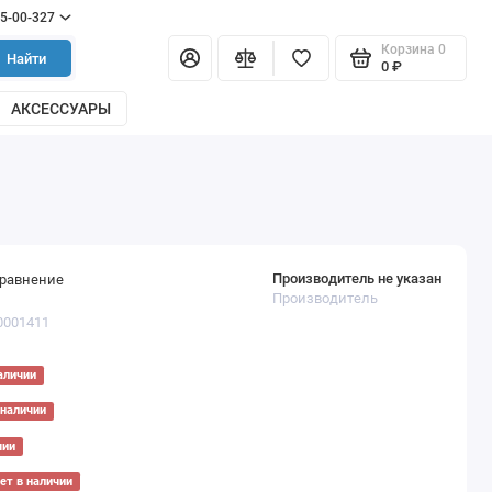
55-00-327
Корзина
0
Найти
0 ₽
АКСЕССУАРЫ
Производитель не указан
сравнение
Производитель
0001411
аличии
 наличии
чии
ет в наличии