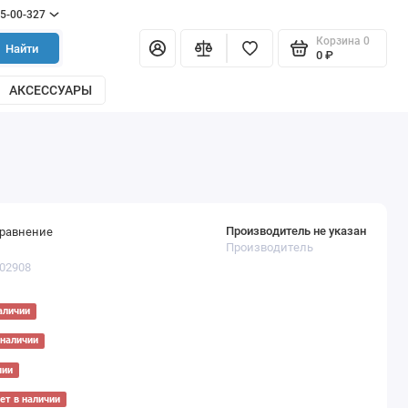
55-00-327
Корзина
0
Найти
0 ₽
АКСЕССУАРЫ
Производитель не указан
сравнение
Производитель
002908
аличии
 наличии
чии
ет в наличии