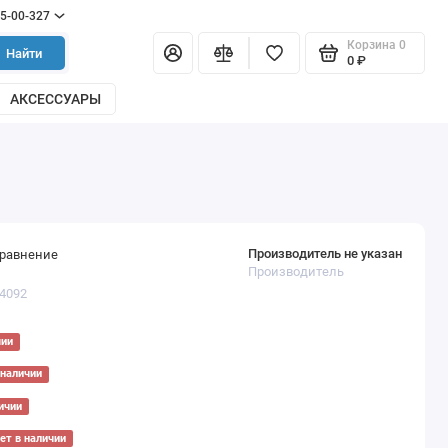
55-00-327
Корзина
0
Найти
0 ₽
АКСЕССУАРЫ
Производитель не указан
сравнение
Производитель
04092
чии
 наличии
ичии
ет в наличии