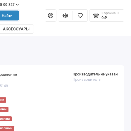
55-00-327
Корзина
0
Найти
0 ₽
АКСЕССУАРЫ
Производитель не указан
сравнение
Производитель
05148
чии
ичии
аличии
 наличии