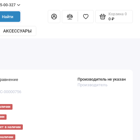
55-00-327
Корзина
0
Найти
0 ₽
АКСЕССУАРЫ
Производитель не указан
сравнение
Производитель
ТС-00000756
аличии
чии
ет в наличии
 наличии