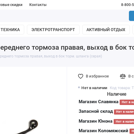
товые скидки
Контакты
8-800-
 ТЕХНИКА
ЭЛЕКТРОТРАНСПОРТ
АКТИВНЫЙ ОТДЫХ
реднего тормоза правая, выход в бок то
еднего тормоза правая, выход в бок торм. шланга (серая)
В избранное
В 
Нет в наличии
Код товара: 
Наличие
Магазин Славянка
Нет в н
Запасной склад
Нет в нали
Магазин Юнона
Нет в нали
Магазин Коломяжский
Н