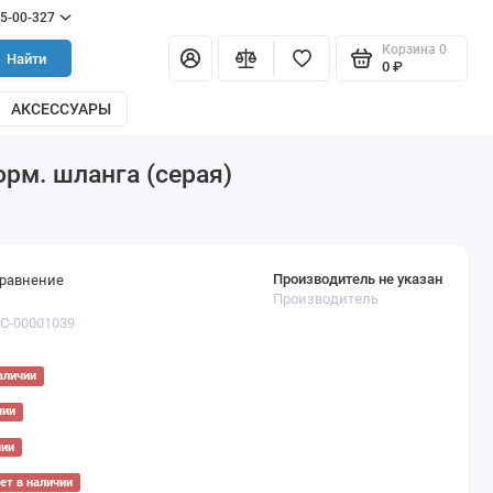
55-00-327
Корзина
0
Найти
0 ₽
АКСЕССУАРЫ
рм. шланга (серая)
Производитель не указан
сравнение
Производитель
ТС-00001039
аличии
чии
чии
ет в наличии