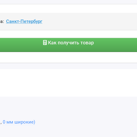
а:
Как получить товар
1
,
0 мм широкие)