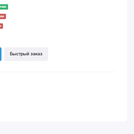
ичии
чии
и
Быстрый заказ