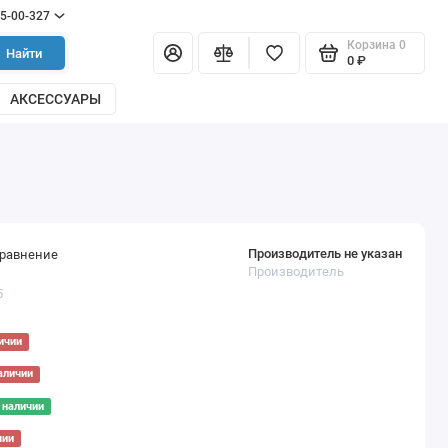
55-00-327
Корзина
0
Найти
0 ₽
АКСЕССУАРЫ
Производитель не указан
сравнение
Производитель
5
ичии
аличии
 наличии
чии