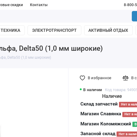
товые скидки
Контакты
8-800-
 ТЕХНИКА
ЭЛЕКТРОТРАНСПОРТ
АКТИВНЫЙ ОТДЫХ
ьфа, Delta50 (1,0 мм широкие)
фа, Delta50 (1,0 мм широкие)
В избранное
В 
В наличии
Код товара: 9490
Наличие
Склад запчастей
Нет в нал
Магазин Славянка
Нет в н
Магазин Коломяжский
В
Запасной склад
Нет в нали