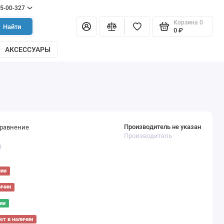
55-00-327
Корзина
0
Найти
0 ₽
АКСЕССУАРЫ
Производитель не указан
сравнение
Производитель
8
чии
ичии
ии
ет в наличии