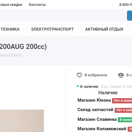
товые скидки
Контакты
8-800-
 ТЕХНИКА
ЭЛЕКТРОТРАНСПОРТ
АКТИВНЫЙ ОТДЫХ
200AUG 200cc)
00AUG 200cc)
В избранное
В 
В наличии
Код товара: 0134
Наличие
Магазин Юнона
Нет в нали
Склад запчастей
Нет в нал
Магазин Славянка
В налич
Магазин Коломяжский
Н