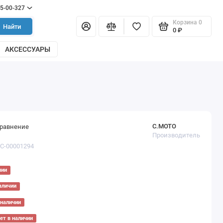
55-00-327
Корзина
0
Найти
0 ₽
АКСЕССУАРЫ
С.МОТО
сравнение
Производитель
ТС-00001294
чии
аличии
 наличии
ет в наличии