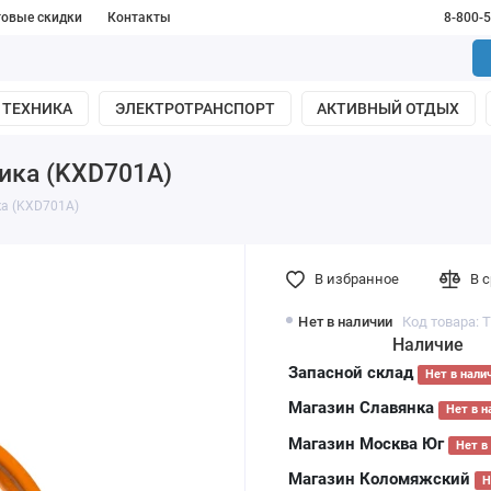
товые скидки
Контакты
8-800-
 ТЕХНИКА
ЭЛЕКТРОТРАНСПОРТ
АКТИВНЫЙ ОТДЫХ
ика (KXD701A)
ка (KXD701A)
В избранное
В 
Нет в наличии
Код товара: 
Наличие
Запасной склад
Нет в нали
Магазин Славянка
Нет в н
Магазин Москва Юг
Нет в
Магазин Коломяжский
Н