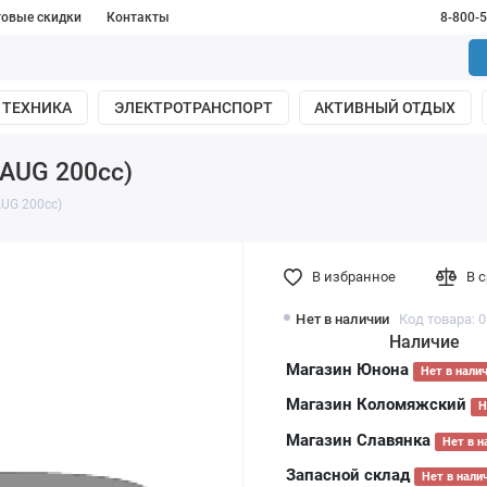
товые скидки
Контакты
8-800-
 ТЕХНИКА
ЭЛЕКТРОТРАНСПОРТ
АКТИВНЫЙ ОТДЫХ
AUG 200cc)
UG 200cc)
В избранное
В 
Нет в наличии
Код товара: 
Наличие
Магазин Юнона
Нет в нали
Магазин Коломяжский
Н
Магазин Славянка
Нет в н
Запасной склад
Нет в нали