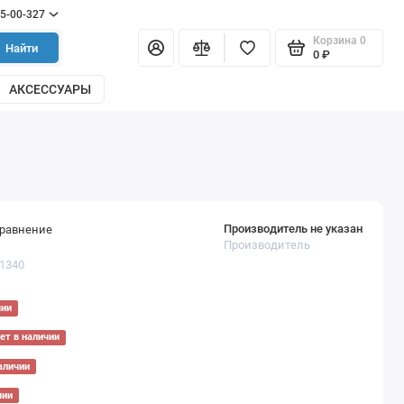
55-00-327
Корзина
0
Найти
0 ₽
АКСЕССУАРЫ
Производитель не указан
сравнение
Производитель
01340
чии
ет в наличии
аличии
чии