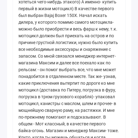
хотеться чего-нибудь этакого) А именно- купить
первый в жизни мотоцикл) В качестве первого
был выбран Bajaj Boxer 150X. Начал искать
дилера, у которого помимо самого мотоцикла-
можно было приобрести и весь фарш к нему, т.к.
мотоцикл должен был приехать на остров и по
причине грустной логистики, нужно было купить
все необходимые аксессуары и снаряжение с
запасом. Со мной связался менеджер интернет-
магазина Максим и далее все поехало как по
рельсам: - он помог выбрать все, что мне может
понадобится в отдаленном месте. Так же- узнав,
какие приключения вытерпит по дороге ко мне
мотоцикл (доставка по Питеру, погрузка в фуру,
погрузка в трюм грузового корабля)- упаковал
мотоцикл, канистры с маслом, шлем и прочее- в
мощнейшую сварную раму, на растяжки. И мне
по-прежнему помогают и подсказывают. В
общем - Мот классный, в качестве первого
байка-огонь. Магазин и менеджер Максим- тоже.
Круто, когда ты можешь общаться и когда