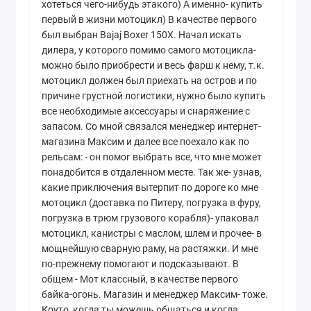
хотеться чего-нибудь этакого) А именно- купить
первый в жизни мотоцикл) В качестве первого
был выбран Bajaj Boxer 150X. Начал искать
дилера, у которого помимо самого мотоцикла-
можно было приобрести и весь фарш к нему, т.к.
мотоцикл должен был приехать на остров и по
причине грустной логистики, нужно было купить
все необходимые аксессуары и снаряжение с
запасом. Со мной связался менеджер интернет-
магазина Максим и далее все поехало как по
рельсам: - он помог выбрать все, что мне может
понадобится в отдаленном месте. Так же- узнав,
какие приключения вытерпит по дороге ко мне
мотоцикл (доставка по Питеру, погрузка в фуру,
погрузка в трюм грузового корабля)- упаковал
мотоцикл, канистры с маслом, шлем и прочее- в
мощнейшую сварную раму, на растяжки. И мне
по-прежнему помогают и подсказывают. В
общем - Мот классный, в качестве первого
байка-огонь. Магазин и менеджер Максим- тоже.
Круто, когда ты можешь общаться и когда