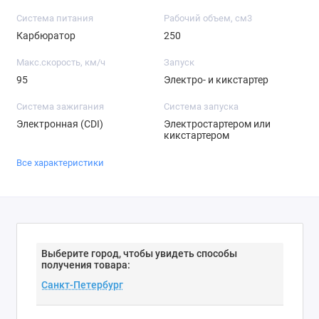
Система питания
Рабочий объем, см3
Карбюратор
250
Макс.скорость, км/ч
Запуск
95
Электро- и кикстартер
Система зажигания
Система запуска
Электронная (CDI)
Электростартером или
кикстартером
Все характеристики
Выберите город, чтобы увидеть способы
получения товара: