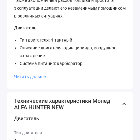
также экономичный расход топлива и простота
эксплуатации делают его незаменимым помощником
в различных ситуациях.
Двигатель
Тип двигателя: 4-тактный
Описание двигателя: один цилиндр, воздушное
охлаждение
Система питания: карбюратор
Запуск двигателя: кик/электростартер
Читать дальше
Максимальная мощность: 4 л.с.
Коробка передач: механическая
Количество передач: 4
Технические характеристики Мопед
Максимальная скорость: 50 км/ч
ALFA HUNTER NEW
Ходовая часть
Двигатель
Передняя подвеска: телескопическая вилка
Тип двигателя
Тормозная система