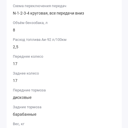
Схема переключения передач
Купить мопед Alfa
можно в интернет-магазине
с
N-1-2-3-4 круговая, все передачи вниз
доставкой
или в наших
розничных магазинах
Объём бензобака, л
8
Расход топлива Аи-92 л/100км
2,5
Переднее колесо
17
Заднее колесо
17
Передние тормоза
дисковые
Задние тормоза
барабанные
Вес, кг