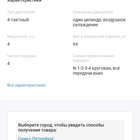
Характеристики
Тип двигателя
Описание двигателя
4-тактный
один цилиндр, воздушное
охлаждение
Мощность, л.с.
Вес в заводской коробке, кг
4
94
Число передач
Схема переключения
передач
4
N-1-2-3-4 круговая, все
передачи вниз
Все характеристики
Выберите город, чтобы увидеть способы
получения товара: