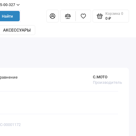
55-00-327
Корзина
0
Найти
0 ₽
АКСЕССУАРЫ
С.МОТО
сравнение
Производитель
ТС-00001172