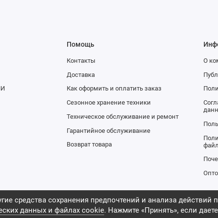
Помощь
Инф
Контакты
О к
Доставка
Публ
НИ
Как оформить и оплатить заказ
Поли
Сезонное хранение техники
Согл
дан
Техническое обслуживание и ремонт
Поль
Гарантийное обслуживание
Поли
Возврат товара
файл
Поч
Опто
гие средства сохранения предпочтений и анализа действий п
еских данных и файлах cookie
. Нажмите «Принять», если даете