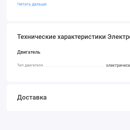
Читать дальше
Рама: стальная
Складная: да
Купить электровелосипед С.МОТО
можно в интернет-маг
Технические характеристики Электр
Двигатель
Тип двигателя
электричес
Доставка