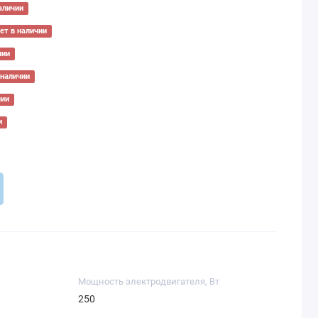
аличии
ет в наличии
чии
 наличии
чии
и
Мощность электродвигателя, Вт
250