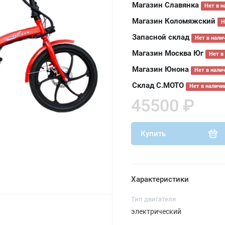
Магазин Славянка
Нет в н
Магазин Коломяжский
Н
Запасной склад
Нет в нали
Магазин Москва Юг
Нет в
Магазин Юнона
Нет в нали
Склад С.МОТО
Нет в наличи
45500 ₽
Купить
Характеристики
Тип двигателя
электрический