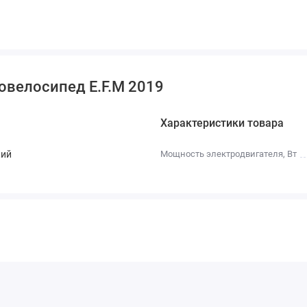
азине
с доставкой
или в наших
розничных магазинах
овелосипед E.F.M 2019
Характеристики товара
кий
Мощность электродвигателя, Вт