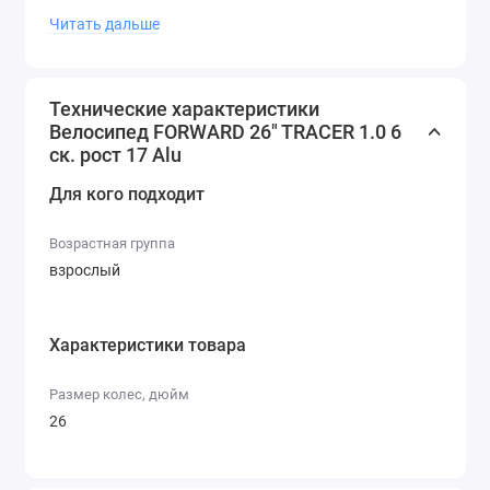
Каретка Стальная
Читать дальше
Система шатунов Golden Swallow, стальная
Трещотка / кассета Kangyue KFW-770
Цепь KMC HV500 RO
Технические характеристики
Размер колес 24″
Велосипед FORWARD 26" TRACER 1.0 6
Втулки Стальные х6омированные
ск. рост 17 Alu
Материал и тип ободов Алюминиевые двустеночные
Для кого подходит
Обода Weinmann X-M2
Покрышки Wanda P1023 (30tpi) 24×1,95
Возрастная группа
Защита спиц заднего колеса Есть
взрослый
Седло Girl Comfort
Крылья Полноразмерные ст
Характеристики товара
Размер колес, дюйм
26