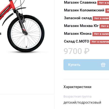
Магазин Славянка
Нет в н
Магазин Коломяжский
Н
Запасной склад
Нет в нали
Магазин Москва Юг
Нет в
Магазин Юнона
Нет в нали
Склад С.МОТО
Нет в наличи
9700 ₽
Купить
Характеристики
Возрастная группа
детский/подростковый