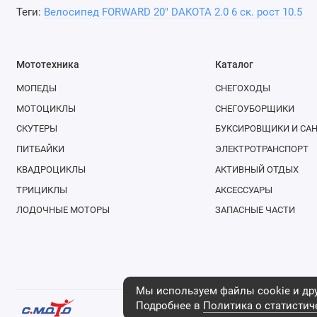
Материал и тип ободов: алюминиевые двустеночные
Теги:
Велосипед FORWARD 20" DAKOTA 2.0 6 ск. рост 10.5
Обода: FWD Double Wall
Покрышки: Forward, 20x2.0" (30TPI)
Защита спиц заднего колеса: есть
Мототехника
Каталог
Дополнительно
МОПЕДЫ
СНЕГОХОДЫ
Седло: FWD MTB Kid
МОТОЦИКЛЫ
СНЕГОУБОРЩИКИ
Подседельный штырь: FWD, стальной, 28.6x200 мм
СКУТЕРЫ
БУКСИРОВЩИКИ И СА
Крылья: пластиковые
ПИТБАЙКИ
ЭЛЕКТРОТРАНСПОРТ
Подножка: есть
КВАДРОЦИКЛЫ
АКТИВНЫЙ ОТДЫХ
Катафоты: есть
ТРИЦИКЛЫ
АКСЕССУАРЫ
Купить велосипед Forward
можно в интернет-магазине
с 
ЛОДОЧНЫЕ МОТОРЫ
ЗАПАСНЫЕ ЧАСТИ
Мы используем файлы cookie и дру
Подробнее в
Политика о статистич
Интернет-магазин «С.МОТО» 2003 - 2026