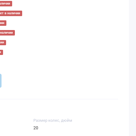
аличии
ет в наличии
чии
 наличии
чии
и
Размер колес, дюйм
20