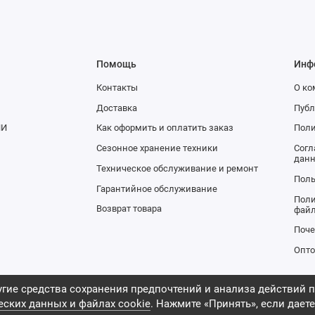
Помощь
Инф
Контакты
О к
Доставка
Публ
НИ
Как оформить и оплатить заказ
Поли
Сезонное хранение техники
Согл
дан
Техническое обслуживание и ремонт
Поль
Гарантийное обслуживание
Поли
доставкой
или в наших
розничных магазинах
Возврат товара
файл
Поч
Опто
гие средства сохранения предпочтений и анализа действий п
еских данных и файлах cookie
. Нажмите «Принять», если даете