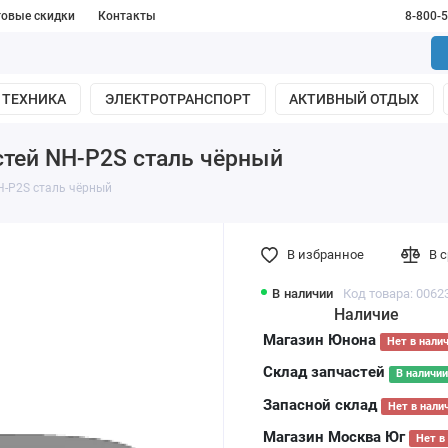
товые скидки
Контакты
8-800-
 ТЕХНИКА
ЭЛЕКТРОТРАНСПОРТ
АКТИВНЫЙ ОТДЫХ
стей NH-P2S сталь чёрный
H-P2S сталь чёрный
В избранное
В 
В наличии
Код товара: 0062
Наличие
Магазин Юнона
Нет в нали
Склад запчастей
В наличии
Запасной склад
Нет в нали
Магазин Москва Юг
Нет в