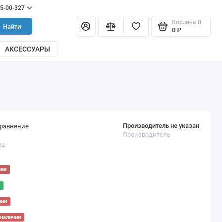
55-00-327
Корзина
0
Найти
0 ₽
АКСЕССУАРЫ
Производитель не указан
сравнение
Производитель
34
чии
чии
 наличии