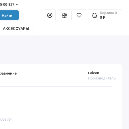
55-00-327
Корзина
0
Найти
0 ₽
АКСЕССУАРЫ
Falcon
сравнение
Производитель
0003794