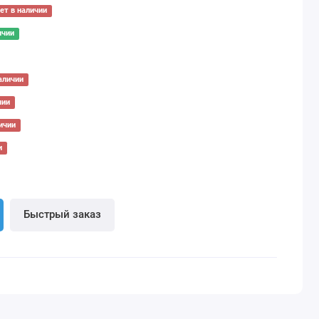
ет в наличии
ичии
аличии
чии
ичии
и
Быстрый заказ