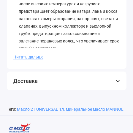
числе высоких температурах и нагрузках,
предотвращает образование нагара, лака и кокса
на стенках камеры сгорания, на поршнях, свечах и
клапанах, выпускном коллекторе и выхлопной
трубе, предотвращает закоксовывание и
залегание поршневых колец, что увеличивает срок
службы двигателя;
Специальная формула масла обеспечивает полное
Читать дальше
и бездымное сгорание и препятствует калильному
зажиганию;
Специальные моющие компоненты поддерживают
Доставка
в чистоте детали двигателя;
Моментально образует очень стабильную смесь со
всеми видами топлива даже при низких
температурах;
Теги:
Масло 2Т UNIVERSAL 1л. минеральное масло MANNOL
Обладает отличными антикоррозионными,
противоизносными и антифрикционными
характеристиками, предотвращает износ и задиры