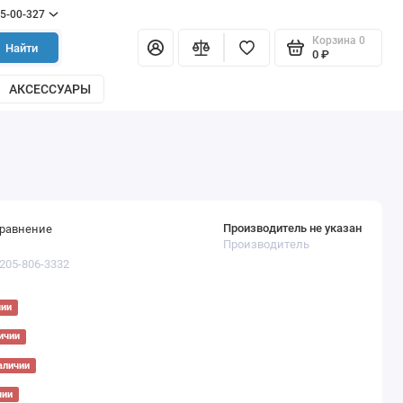
55-00-327
Корзина
0
Найти
0 ₽
АКСЕССУАРЫ
Производитель не указан
сравнение
Производитель
0205-806-3332
чии
ичии
аличии
чии