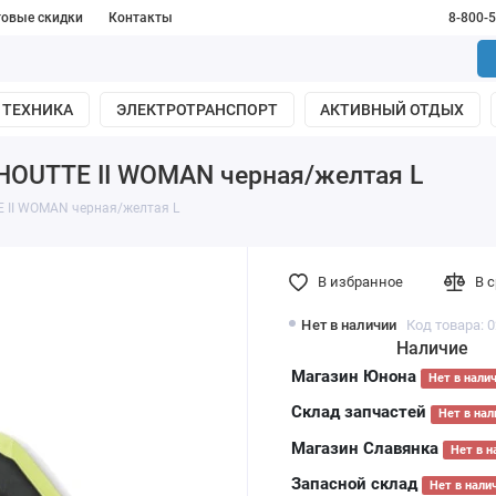
товые скидки
Контакты
8-800-
 ТЕХНИКА
ЭЛЕКТРОТРАНСПОРТ
АКТИВНЫЙ ОТДЫХ
LHOUTTE II WOMAN черная/желтая L
E II WOMAN черная/желтая L
В избранное
В 
Нет в наличии
Код товара: 
Наличие
Магазин Юнона
Нет в нали
Склад запчастей
Нет в нал
Магазин Славянка
Нет в н
Запасной склад
Нет в нали