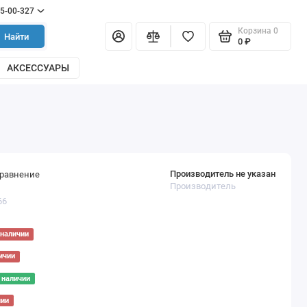
55-00-327
Корзина
0
Найти
0 ₽
АКСЕССУАРЫ
Производитель не указан
сравнение
Производитель
66
 наличии
ичии
 наличии
чии