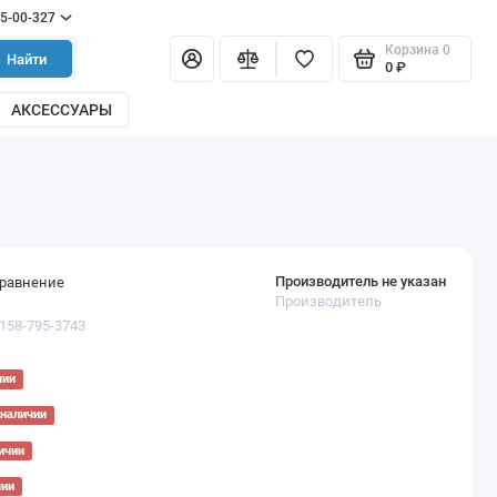
55-00-327
Корзина
0
Найти
0 ₽
АКСЕССУАРЫ
Производитель не указан
сравнение
Производитель
1158-795-3743
чии
 наличии
ичии
чии