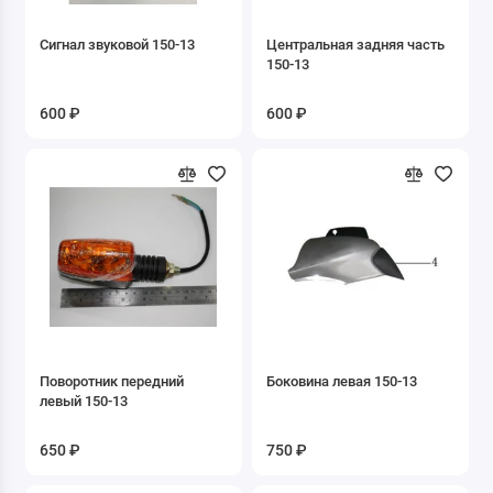
8.02 Камеры
Сигнал звуковой 150-13
Центральная задняя часть
150-13
9. Зеркала
600 ₽
600 ₽
Б/У запчасти
ДВИГАТЕЛИ
Запасные части к Буксировщикам
Запасные части к двигателю 1P47FMF-G1
Запасные части к двигателю 1P50FMG-2
Запасные части к двигателю 1P50FMG-C
Поворотник передний
Боковина левая 150-13
левый 150-13
Запасные части к двигателю 1P52FMH-3D
650 ₽
750 ₽
Запасные части к двигателю 2T 1E41QMB
скутер