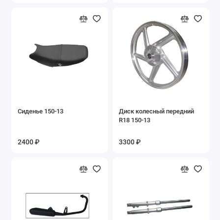
Запасные части на мопеды ALFA, DELTA
Запасные части на мотоцикл YX250GY-C5C
Запасные части на мотоциклы Lifan
Запасные части на Пегас
Запасные части на пит-байки
Сиденье 150-13
Диск колесный передний
Запасные части на разные мопеды
R18 150-13
Запасные части на разные мотоциклы
2400 ₽
3300 ₽
Запасные части на скутеры и скутеретты
Запасные части на снегоскутер LMSS-2014
49cc
Запасные части на Трицикл