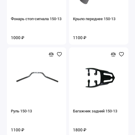
Запасные части на Suzuki
Фонарь стоп-сигнала 150-13
Крыло переднее 150-13
Запасные части на беговелы
1000 ₽
1100 ₽
Запасные части на бензовелосипеды
Запасные части на велосипеды
Запасные части на двигатель 2V49FMM
Запасные части на квадроциклы
Запасные части на миниквадроцикл
безниновый XW-A
Запасные части на минимото
Руль 150-13
Багажник задний 150-13
KXD701A,708А,008А
Запасные части на мопед Stingray, Nordwing
1100 ₽
1800 ₽