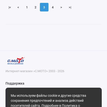
|<
<
1
2
3
4
>
>|
Интернет-магазин «С.МОТО» 2003 - 2026
Поддержка
8-800-55-00-327
Мы используем файлы cookie и другие средства
Будни, с 09-30 до 18-30
сохранения предпочтений и анализа действий
посетителей сайта. Подробнее в
Политика о
Мы в сети