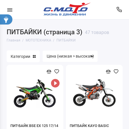
ПИТБАЙКИ (страница 3)
МОПЕДЫ
47 товаров
Главная
МОТОТЕХНИКА
ПИТБАЙКИ
МОТОЦИКЛЫ
Категории
СКУТЕРЫ
ПИТБАЙКИ
КВАДРОЦИКЛЫ
ТРИЦИКЛЫ
ЛОДОЧНЫЕ МОТОРЫ
Показать все
ПИТ-БАЙК BSE EX 125 17/14
ПИТБАЙК KAYO BASIC