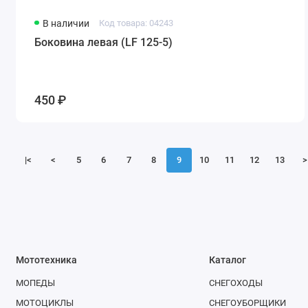
В наличии
Код товара: 04243
Боковина левая (LF 125-5)
450 ₽
|<
<
5
6
7
8
9
10
11
12
13
>
Мототехника
Каталог
МОПЕДЫ
СНЕГОХОДЫ
МОТОЦИКЛЫ
СНЕГОУБОРЩИКИ