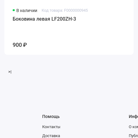
В наличии
Код товара: F0000000945
Боковина левая LF200ZH-3
900 ₽
>|
Помощь
Инф
Контакты
О к
Доставка
Публ