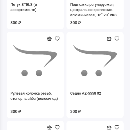
Петух STELS (в
Подножка регулируемая,
Очки
ассортименте)
центральное крепление,
алюминиевая , 16"-20" VKS
Перчатки
54
300 ₽
300 ₽
Присадки
ПРИЦЕПЫ
Прочие аксессуары
Чехлы на технику
Шлемы
Рулевая колонка резьб.
Седло AZ-5558 02
Экипировка
стопор. шайба (велосипед)
Показать все
300 ₽
300 ₽