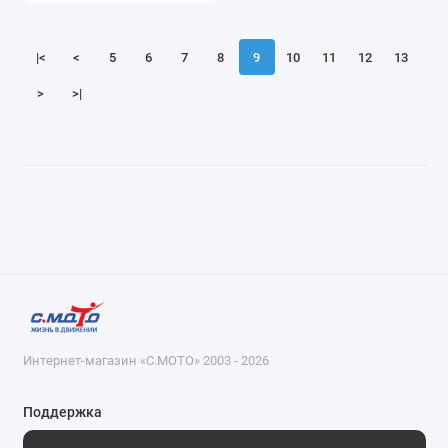
|<
<
5
6
7
8
9
10
11
12
13
>
>|
Интернет-магазин «С.МОТО» 2003 - 2026
Поддержка
8-800-55-00-327