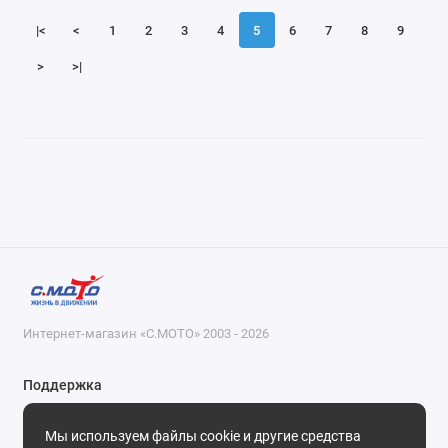
|<
<
1
2
3
4
5
6
7
8
9
>
>|
Интернет-магазин «С.МОТО» 2003 - 2026
Поддержка
8-800-55-00-327
Мы используем файлы cookie и другие средства
Будни, с 09-30 до 18-30