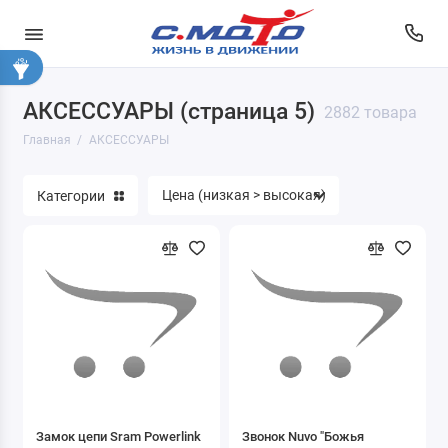
АКСЕССУАРЫ (страница 5)
3TON
2882 товара
Главная
АКСЕССУАРЫ
Автоаксессуары
Категории
Брелоки
Велоаксессуары
Кофры
Масла и смазки
Наклейки и книги
Одежда
Замок цепи Sram Powerlink
Звонок Nuvo "Божья