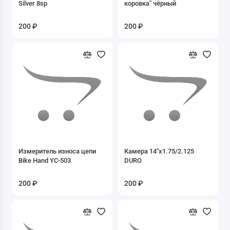
Silver 8sp
коровка" чёрный
Очки
200 ₽
200 ₽
Перчатки
Присадки
ПРИЦЕПЫ
Прочие аксессуары
Чехлы на технику
Шлемы
Измеритель износа цепи
Камера 14''x1.75/2.125
Bike Hand YC-503
DURO
Экипировка
200 ₽
200 ₽
Показать все